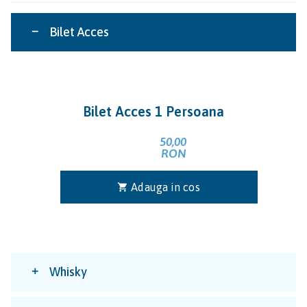
Bilet Acces
Bilet Acces 1 Persoana
50,00
RON
Adauga in cos
shopping_cart
Whisky